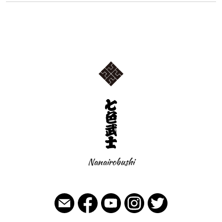
Nanairobushi
七色武士